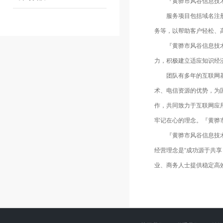
『黄骅市风谷信息技术
服务项目包括域名注册、
务等，以帮助客户轻松、
『黄骅市风谷信息技术
力，积极建立适应知识经
团队有多年的互联网
术、电信资源的优势，为
作，共同致力于互联网应
牢记在心的理念。『黄骅
『黄骅市风谷信息技术
经营理念是“成功源于共
业、商务人士提供稳定高