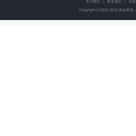
关于我们
|
联系我们
|
付款
Copyright © 2002-2016 风谷科技, 