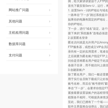
例，给大家讲讲架设个人FTP
首先下载安装Serv-U，运行
网站推广问题
1. 设置Serv－U的IP地址与域名
一路单击“下一步”跳过系统提示
如果你的电脑有固定的IP地址，
其他问题
你的IP地址。
下一步，进行“域名”设定。这个域名
主机租用问题
接下来的“系统服务”选项必须
2.设置匿名登录
匿名访问就是允许用户以Ano
数据库问题
FTP服务器，或想成立VIP会
录尚有一定的实用需求，笔者在
支付问题
之后就要为匿名账户指定FTP
问你是否将匿名用户锁定于此目
各级子目录，而不能访问上级
3.创建新账户
除了匿名用户，我们一般还需
用于实行会员制下载或只让好友访
账号名称，而后在“账号密码”
单击“下一步”，会要求你指定
紧接着要设置该账户的远程管理员
权限各不相同，可根据具体情
至此，我们已拥有了一个域——ftp.
软件主界面将自动弹出，我们