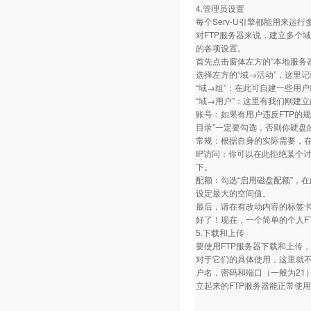
4.管理员设置
每个Serv-U引擎都能用来运行
对FTP服务器来说，建立多个
的各项设置。
首先点击窗体左方的“本地服务
选择左方的“域→活动”，这里
“域→组”：在此可自建一些用
“域→用户”：这里有我们刚建
账号：如果有用户违反FTP的
目录”一定要勾选，否则你硬盘
常规：根据自身的实际需要，在
IP访问：你可以在此拒绝某个讨
下。
配额：勾选“启用磁盘配额”，在
设定最大的空间值。
最后，请在有改动内容的标签卡
好了！现在，一个简单的个人F
5.下载和上传
要使用FTP服务器下载和上传，就要
对于它们的具体使用，这里就不
户名，密码和端口（一般为21
立起来的FTP服务器能正常使