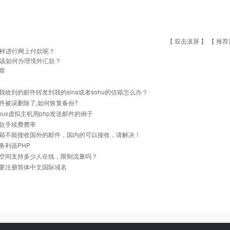
【 双击滚屏 】 【
推荐
样进行网上付款呢？
该如何办理境外汇款？
章
我收到的邮件转发到我的sina或者sohu的信箱怎么办？
件被误删除了,如何恢复备份?
inux虚拟主机用php发送邮件的例子
款手续费费率
箱不能接收国外的邮件，国内的可以接收，请解决！
务利器PHP
空间支持多少人在线，限制流量吗？
要注册简体中文国际域名