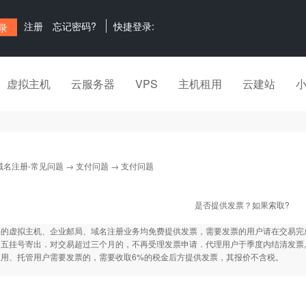
注册
忘记密码?
快捷登录:
虚拟主机
云服务器
VPS
主机租用
云建站
域名注册-常见问题
→
支付问题
→ 支付问题
是否提供发票？如果索取?
买的虚拟主机、企业邮局、域名注册业务均免费提供发票，需要发票的用户请在交易完
五挂号寄出．对交易超过三个月的，不再受理发票申请．代理用户于季度内结清发票,跨
租用、托管用户需要发票的，需要收取6%的税金后方提供发票，其报价不含税。