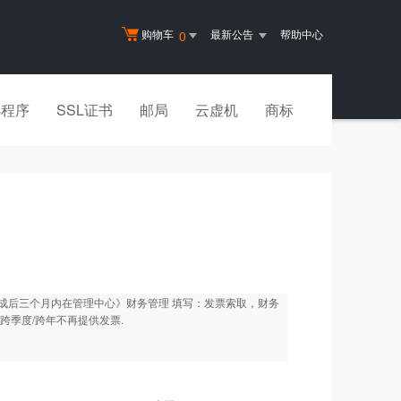
购物车
最新公告
帮助中心
0
小程序
SSL证书
邮局
云虚机
商标
成后三个月内在管理中心》财务管理 填写：发票索取，财务
季度/跨年不再提供发票.