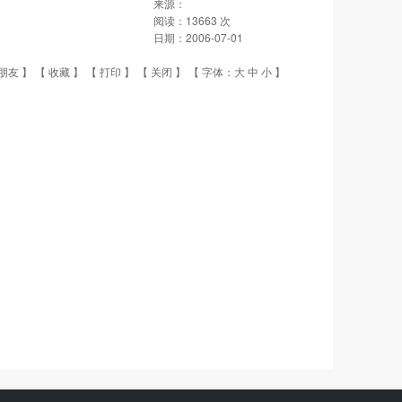
来源：
阅读：
13663
次
日期：
2006-07-01
朋友
】 【
收藏
】 【
打印
】 【
关闭
】 【 字体：
大
中
小
】