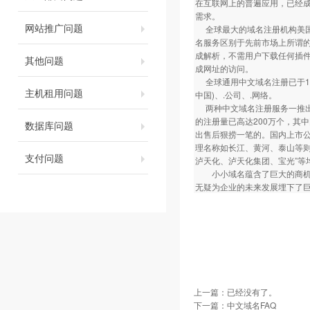
在互联网上的普遍应用，已经
需求。
网站推广问题
全球最大的域名注册机构美国NSI（
名服务区别于先前市场上所谓的
成解析，不需用户下载任何插件
其他问题
成网址的访问。
全球通用中文域名注册已于11月
主机租用问题
中国)、.公司、.网络。
两种中文域名注册服务一推出
的注册量已高达200万个，其
数据库问题
出售后狠捞一笔的。国内上市
理名称如长江、黄河、泰山等
支付问题
泸天化、泸天化集团、宝光”等
小小域名蕴含了巨大的商机与
无疑为企业的未来发展埋下了
上一篇：已经没有了。
下一篇：
中文域名FAQ