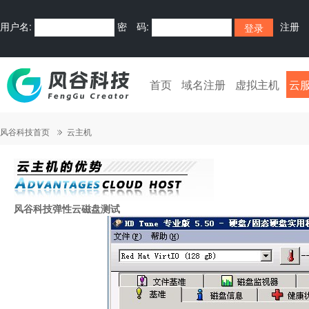
用户名:
密 码:
注册
首页
域名注册
虚拟主机
云
风谷科技首页
云主机
风谷科技弹性云
磁盘测试