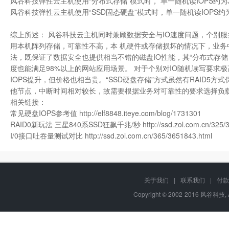
风谷科技弹性云主机使用“分布式存储”模式时， 单一随机读IOPS约为3000
风谷科技弹性云主机使用“SSD固态硬盘”模式时，单一随机读IOPS约为500
综上所述： 风谷科技云主机同时兼顾数据安全与IO速度问题，个别服
用本机阵列存储，可靠性不高，本 机硬件或存储损坏的情况下，业
法，既保证了数据安全也提供相当不错的磁盘IO性能，其“分布式存储
度也能满足98%以上的网站应用场景。 对于个别对IO随机读写要求极
IOPS提升，但价格也相当贵。“SSD硬盘存储”方式虽然有RAID5
他节点，中断时间相对较长，故需要根据业务对可靠性的要求选择负
相关链接：
常见硬盘IOPS参考值
http://elf8848.iteye.com/blog/1731301
RAID0新玩法 三星840系SSD狂飙千兆/秒
http://ssd.zol.com.cn/325
I/0接口吐吞量测试对比
http://ssd.zol.com.cn/365/3651843.html
关于我们
|
联系我们
|
付款
Copyright © 2002-2016 风谷科技, 