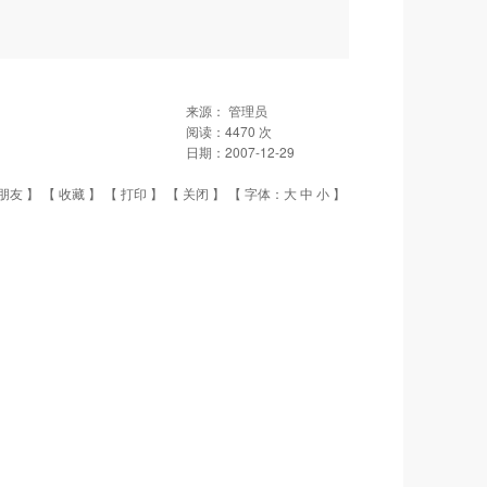
来源：
管理员
阅读：
4470
次
日期：
2007-12-29
朋友
】 【
收藏
】 【
打印
】 【
关闭
】 【 字体：
大
中
小
】