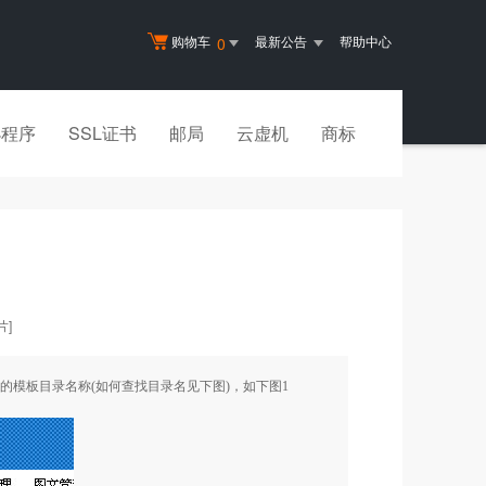
购物车
最新公告
帮助中心
0
小程序
SSL证书
邮局
云虚机
商标
]
的模板目录名称(如何查找目录名见下图)，如下图
1