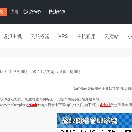
注册
忘记密码?
快捷登录:
虚拟主机
云服务器
VPS
主机租用
云建站
域名注册-常见问题
→
虚拟主机问题
→ 虚拟主机问题
如何修改智能建站企业型顶部图片[图片
软件登陆您的只能建站空间的
ftp
上（此操作需要您已经开通网站）
wwwroot\template\
default
\images
目录中下载
top2.gif
文件
,
如下图
2
，
default
为您当前使用