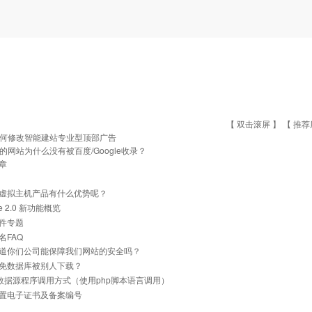
【 双击滚屏 】 【
推荐
何修改智能建站专业型顶部广告
的网站为什么没有被百度/Google收录？
章
虚拟主机产品有什么优势呢？
he 2.0 新功能概览
件专题
名FAQ
道你们公司能保障我们网站的安全吗？
免数据库被别人下载？
ql数据源程序调用方式（使用php脚本语言调用）
置电子证书及备案编号